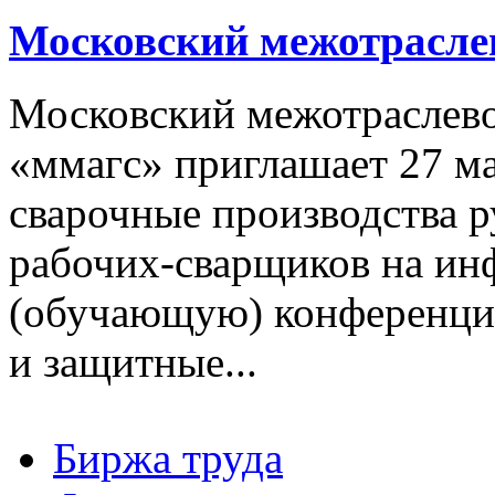
Московский межотрасле
Московский межотраслево
«ммагс» приглашает 27 ма
сварочные производства р
рабочих-сварщиков на и
(обучающую) конференцию
и защитные...
Биржа труда
Вакансии