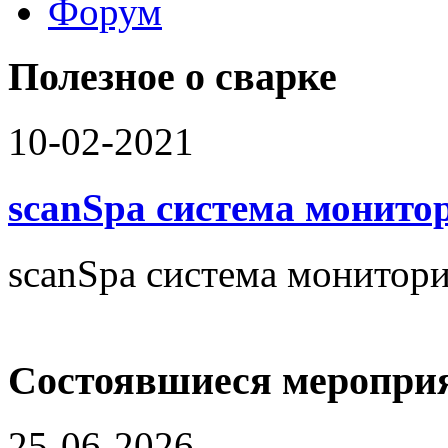
Форум
Работодателю
Соискателю
Доска объявлений
Полезное о сварке
10-02-2021
scanSpa система монито
scanSpa система монитори
Состоявшиеся меропри
25-06-2026