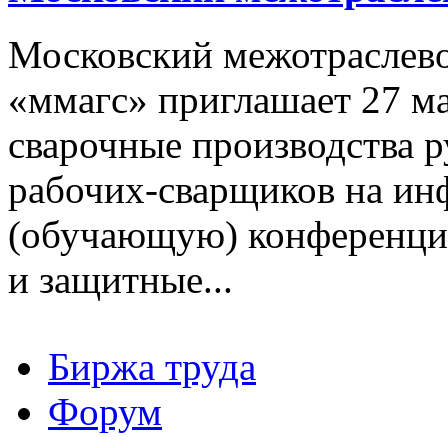
Московский межотраслево
«ммагс» приглашает 27 ма
сварочные производства р
рабочих-сварщиков на и
(обучающую) конференцию
и защитные...
Биржа труда
Вакансии
Форум
Работодателю
Соискателю