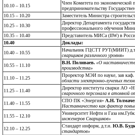
Член Комитета по экономической 
10.10 – 10.15
предпринимательству Государств
10.15 – 10.20
Заместитель Министра строительс
Директор Департамента государств
10.25 – 10.30
профессионального обучения Мини
10.35 – 10.40
Представитель МИСа (IIW) в Росс
10.40
Доклады:
Начальник ГЦСТТ РУТ(МИИТ) д.т
10.40 – 10.55
сварщиков различного уровня»
В.Н. Поливаев.
«О наставничестве
10.55 – 11.10
производства»
Проректор МЭИ по науке, зав каф.
11.10 – 11.25
области электронно-лучевых техн
Директор института сварки АО
11.25 – 11.40
сварочного персонала в атомной о
СПО ПК «Энергия»
А.Н. Толмаче
11.40 – 11.55
Наставничество как фактор повы
Университет Нефти и Газа им.Губк
11.55 – 12.10
инженеров Сварщиков»
Стандарт информ, д.т.н.
Ю.В. Буд
12.10 – 12.25
стандартов»