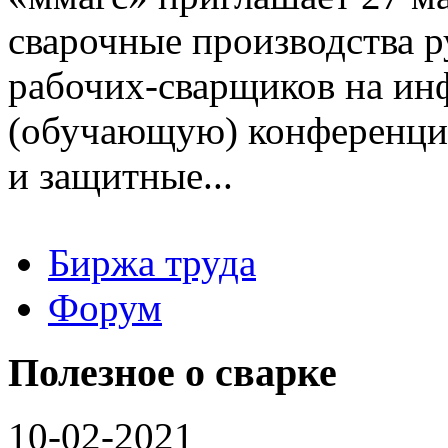
сварочные производства р
рабочих-сварщиков на и
(обучающую) конференцию
и защитные...
Биржа труда
Вакансии
Форум
Работодателю
Соискателю
Доска объявлений
Полезное о сварке
10-02-2021