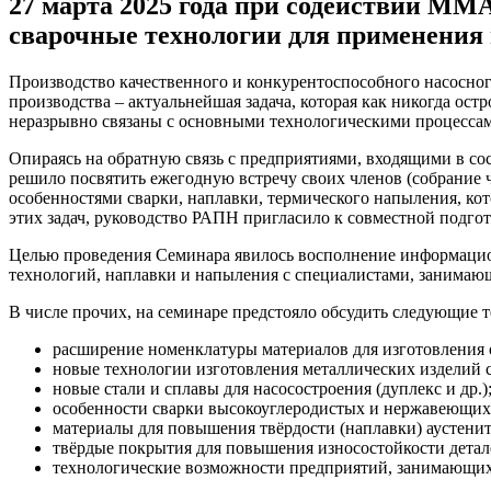
27 марта 2025 года при содействии ММ
сварочные технологии для применения 
Производство качественного и конкурентоспособного насосног
производства – актуальнейшая задача, которая как никогда ос
неразрывно связаны с основными технологическими процессами
Опираясь на обратную связь с предприятиями, входящими в со
решило посвятить ежегодную встречу своих членов (собрание
особенностями сварки, наплавки, термического напыления, ко
этих задач, руководство РАПН пригласило к совместной подг
Целью проведения Семинара явилось восполнение информацион
технологий, наплавки и напыления с специалистами, занимаю
В числе прочих, на семинаре предстояло обсудить следующие 
расширение номенклатуры материалов для изготовления 
новые технологии изготовления металлических изделий 
новые стали и сплавы для насосостроения (дуплекс и др.)
особенности сварки высокоуглеродистых и нержавеющих 
материалы для повышения твёрдости (наплавки) аустенит
твёрдые покрытия для повышения износостойкости деталей
технологические возможности предприятий, занимающих