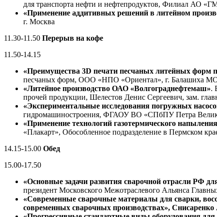
для транспорта нефти и нефтепродуктов, Филиал АО «Г
«Применение аддитивных решений в литейном произв
г. Москва
11.30-11.50
Перерыв на кофе
11.50-14.15
«Преимущества 3D печати песчаных литейных форм пр
песчаных форм, ООО «НПО «Ориентал», г. Балашиха МО
«Литейное производство ОАО «Волгограднефтемаш»
.
прочей продукции, Шелестов Денис Сергеевич, зам. глав
«Экспериментальные исследования погружных насосов
гидромашиностроения, ФГАОУ ВО «СПбПУ Петра Великог
«Применение технологий газотермического напыления
«Плакарт», Обособленное подразделение в Пермском кра
14.15-15.00
Обед
15.00-17.50
«Основные задачи развития сварочной отрасли РФ дл
президент Московского Межотраслевого Альянса Главны
«Современные сварочные материалы для сварки, восс
современных сварочных производствах», Снисаренко
«Прогрессивные стандартные виды оборудования для 