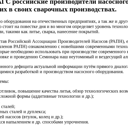
АГС российские производители насосног
их в своих сварочных производствах.
о оборудования на отечественных предприятиях, а так же и дру
тро стоит на повестке дня и во многом определяет уровень техн
, такими как литье, сварка, нанесение покрытий.
став Российской Ассоциации Производителей Насосов (РАПН), е
 членов РАПН) ознакомлению с новейшими современными технол
торые необходимо использовать при производстве современного
отовке и проведению Семинара наш неутомимый и вездесущий а
ного дефицита актуальной информации путём прямого диалога 
щимися разработкой и производством насосного оборудования.
темы:
отливок, повышение качества литья, обзор технологических воз
сложной формы (аддитивные технологии и др.);
;
сталей;
ных сталей и дуплекса;
 насосов (втулок, колец и др.);
ся напылением и др. способами упрочнения.