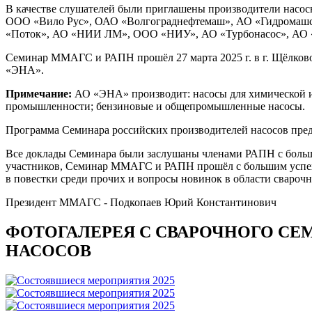
В качестве слушателей были приглашены производители насосно
ООО «Вило Рус», ОАО «Волгограднефтемаш», АО «Гидромашс
«Поток», АО «НИИ ЛМ», ООО «НИУ», АО «Турбонасос», АО «Ц
Семинар ММАГС и РАПН прошёл 27 марта 2025 г. в г. Щёлково
«ЭНА».
Примечание:
АО «ЭНА» производит: насосы для химической и 
промышленности; бензиновые и общепромышленные насосы.
Программа Семинара российских производителей насосов пре
Все доклады Семинара были заслушаны членами РАПН с больш
участников, Семинар ММАГС и РАПН прошёл с большим успехом
в повестки среди прочих и вопросы новинок в области сваро
Президент ММАГС - Подкопаев Юрий Константинович
ФОТОГАЛЕРЕЯ С СВАРОЧНОГО СЕ
НАСОСОВ