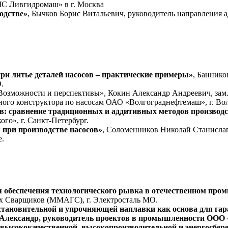
МС Ливгидромаш» в г. Москва
одстве»
, Бычков Борис Витальевич, руководитель направления
и литье деталей насосов – практические примеры»
, Баннико
.
 Возможности и перспективы», Кокин Александр Андреевич, зам
ного конструктора по насосам ОАО «Волгограднефтемаш», г. Во
: сравнение традиционных и аддитивных методов производ
о», г. Санкт-Петербург.
 при производстве насосов»
, Соломенников Николай Станислав
е.
я обеспечения технологического рывка в отечественном пр
х Сварщиков (ММАГС), г. Электросталь МО.
тановительной и упрочняющей наплавки как основа для гара
 Александр, руководитель проектов в промышленности ООО 
высококачественной, высокопроизводительной и энергосбере