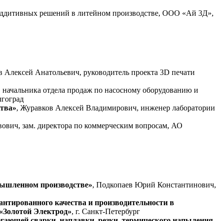
 аддитивных решений в литейном производстве, ООО «Ай 3Д»,
в Алексей Анатольевич, руководитель проекта 3D печати
. начальника отдела продаж по насосному оборудованию и
лгоград
ства»
, Журавков Алексей Владимирович, инженер лаборатории
ович, зам. директора по коммерческим вопросам, АО
омышленном производстве»
, Подкопаев Юрий Константинович,
нтированного качества и производительности в
«Золотой Электрод»
, г. Санкт-Петербург
гающей сварки, наплавки, резки, термического напыления