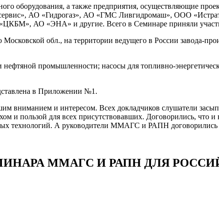
го оборудования, а также предприятия, осуществляющие проекти
ервис», АО «Гидрогаз», АО «ГМС Ливгидромаш», ООО «Истрат
КБМ», АО «ЭНА» и другие. Всего в Семинаре приняли участие
 Московской обл., на территории ведущего в России завода-пр
нефтяной промышленности; насосы для топливно-энергетическо
дставлена в Приложении №1.
им вниманием и интересом. Всех докладчиков слушатели засы
 и пользой для всех присутствовавших. Договорились, что и 
чных технологий. А руководители ММАГС и РАПН договорились 
МИНАРА ММАГС И РАПН ДЛЯ РОСС