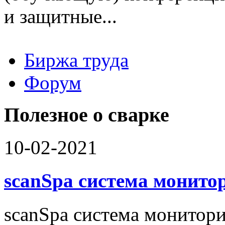
и защитные...
Биржа труда
Вакансии
Форум
Работодателю
Соискателю
Доска объявлений
Полезное о сварке
10-02-2021
scanSpa система монито
scanSpa система монитори